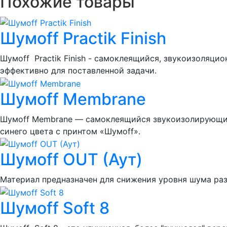
Похожие товары
Шумoff Practik Finish
Шумоff Practik Finish - самоклеящийся, звукоизоляци
эффективно для поставленной задачи.
Шумoff Membrane
Шумоff Membrane — самоклеящийся звукоизолирующий 
синего цвета с принтом «Шумоff».
Шумoff OUT (Аут)
Материал предназначен для снижения уровня шума ра
Шумoff Soft 8