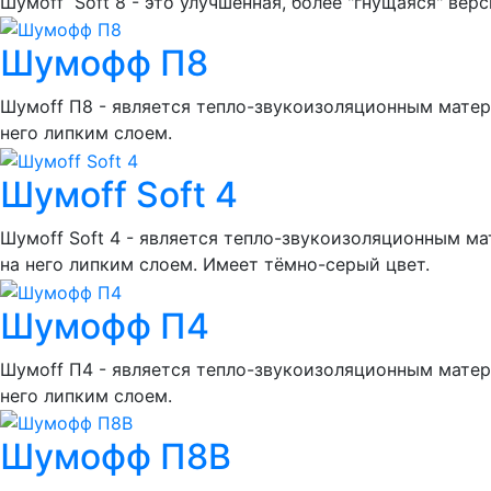
Шумоff Soft 8 - это улучшенная, более "гнущаяся" вер
Шумофф П8
Шумоff П8 - является тепло-звукоизоляционным матер
него липким слоем.
Шумoff Soft 4
Шумоff Soft 4 - является тепло-звукоизоляционным м
на него липким слоем. Имеет тёмно-серый цвет.
Шумофф П4
Шумоff П4 - является тепло-звукоизоляционным матер
него липким слоем.
Шумофф П8В