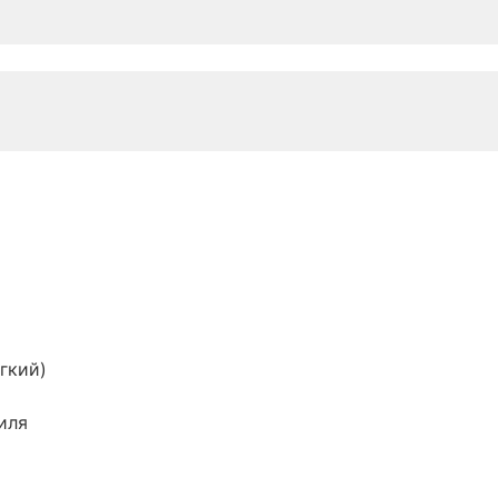
гкий)
иля