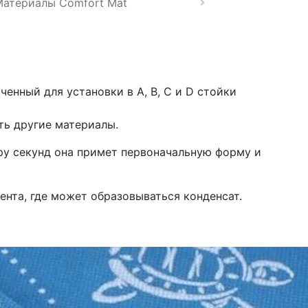
Материалы Comfort Mat
енный для установки в A, B, C и D стойки
ть другие материалы.
ару секунд она примет первоначальную форму и
ента, где может образовываться конденсат.