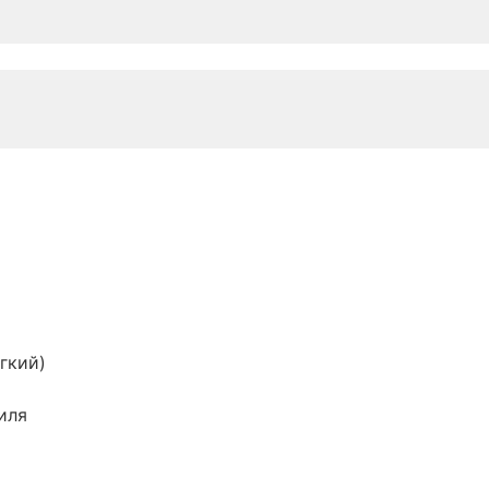
гкий)
иля