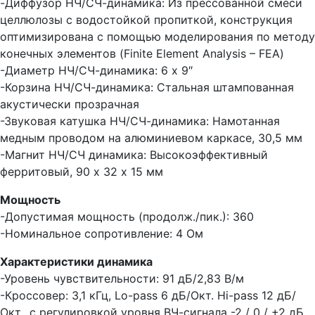
-Диффузор НЧ/СЧ-динамика: Из прессованной смеси
целлюлозы с водостойкой пропиткой, конструкция
оптимизирована с помощью моделирования по методу
конечных элементов (Finite Element Analysis – FEA)
-Диаметр НЧ/СЧ-динамика: 6 х 9″
-Корзина НЧ/СЧ-динамика: Стальная штампованная
акустически прозрачная
-Звуковая катушка НЧ/СЧ-динамика: Намотанная
медным проводом на алюминиевом каркасе, 30,5 мм
-Магнит НЧ/СЧ динамика: Высокоэффективный
ферритовый, 90 x 32 х 15 мм
Мощность
-Допустимая мощность (продолж./пик.): 360
-Номинальное сопротивление: 4 Ом
Характеристики динамика
-Уровень чувствительности: 91 дБ/2,83 В/м
-Кроссовер: 3,1 кГц, Lo-pass 6 дБ/Окт. Hi-pass 12 дБ/
Окт., с регулировкой уровня ВЧ-сигнала -2 / 0 / +2 дБ