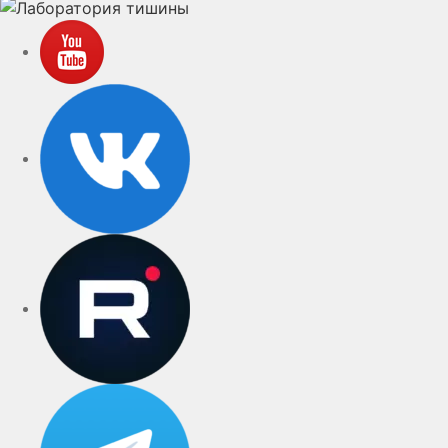
YouTube
VK
rutube
Telegram