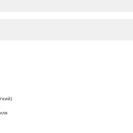
гкий)
иля