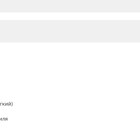
гкий)
иля