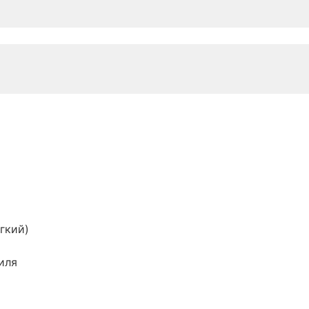
гкий)
иля