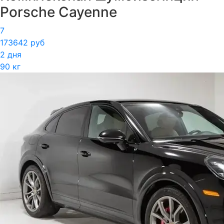
Porsche Cayenne
7
173642 руб
2 дня
90 кг