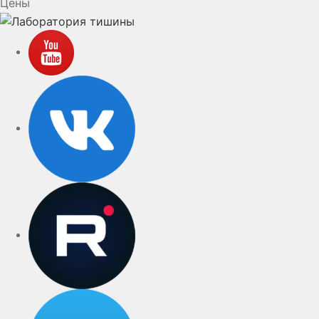
Цены
YouTube
VK
rutube
Telegram