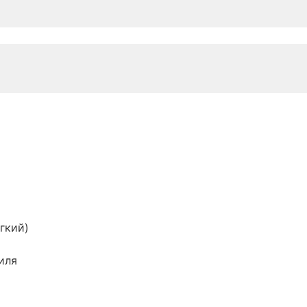
гкий)
иля